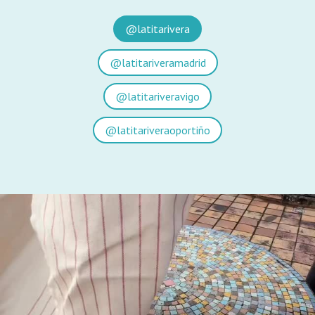
@latitarivera
@latitariveramadrid
@latitariveravigo
@latitariveraoportiño