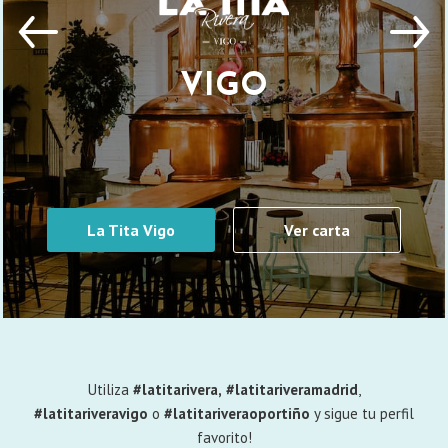
VIGO
La Tita Vigo
Ver carta
Utiliza
#latitarivera,
#latitariveramadrid
,
#latitariveravigo
o
#latitariveraoportiño
y sigue tu perfil
favorito!